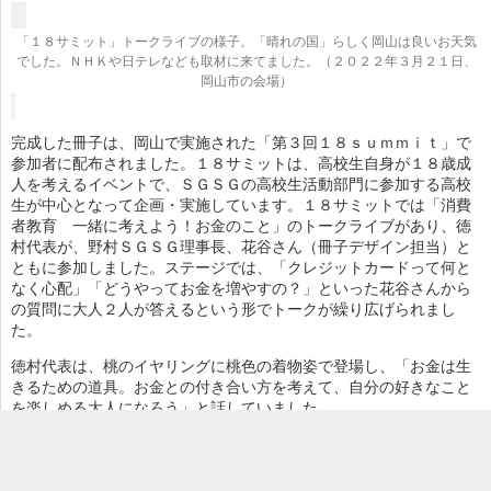
「１８サミット」トークライブの様子。「晴れの国」らしく岡山は良いお天気
でした。ＮＨＫや日テレなども取材に来てました。（２０２２年３月２１日、
岡山市の会場）
完成した冊子は、岡山で実施された「第３回１８ｓｕｍｍｉｔ」で
参加者に配布されました。１８サミットは、高校生自身が１８歳成
人を考えるイベントで、ＳＧＳＧの高校生活動部門に参加する高校
生が中心となって企画・実施しています。１８サミットでは「消費
者教育 一緒に考えよう！お金のこと」のトークライブがあり、徳
村代表が、野村ＳＧＳＧ理事長、花谷さん（冊子デザイン担当）と
ともに参加しました。ステージでは、「クレジットカードって何と
なく心配」「どうやってお金を増やすの？」といった花谷さんから
の質問に大人２人が答えるという形でトークが繰り広げられまし
た。
徳村代表は、桃のイヤリングに桃色の着物姿で登場し、「お金は生
きるための道具。お金との付き合い方を考えて、自分の好きなこと
を楽しめる大人になろう」と話していました。
〇詳しくはウェブで！