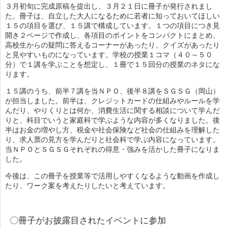
３月初旬に完成原稿を提出し、３月２１日に冊子が発行されまし
た。冊子は、自立した大人になるために若者に知っておいてほしい
１５の項目を選び、１５講で構成しています。１つの項目につき見
開き２ページで作成し、各項目のポイントをコンパクトにまとめ、
高校生からの疑問に答えるコーナーがあったり、クイズがあったり
と見やすいものになっています。学校の授業１コマ（４０～５０
分）で１講を学ぶことを想定し、１冊で１５回分の授業のネタにな
ります。
１５講のうち、前半７講を当ＮＰＯ、後半８講をＳＧＳＧ（岡山）
が担当しました。前半は、クレジットカードの仕組みやルールを学
んだり、やりくりとは何か、消費生活に関する相談について学んだ
りと、科目でいうと家庭科で学ぶような内容が多くなりました。後
半はお金の増やし方、税金や社会保険など社会の仕組みを理解した
り、求人票の見方を学んだりと社会科で学ぶ内容になっています。
当ＮＰＯとＳＧＳＧそれぞれの得意・強みを活かした冊子になりま
した。
今後は、この冊子を授業等で活用しやすくなるような動画を作成し
たり、ワーク案を考えたりしたいと考えています。
〇冊子がお披露目されたイベントに参加