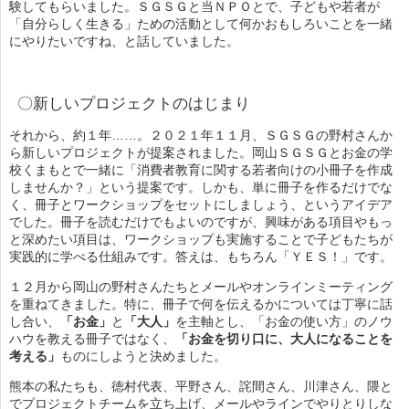
験してもらいました。ＳＧＳＧと当ＮＰＯとで、子どもや若者が
「自分らしく生きる」ための活動として何かおもしろいことを一緒
にやりたいですね、と話していました。
〇新しいプロジェクトのはじまり
それから、約１年……。２０２１年１１月、ＳＧＳＧの野村さんか
ら新しいプロジェクトが提案されました。岡山ＳＧＳＧとお金の学
校くまもとで一緒に「消費者教育に関する若者向けの小冊子を作成
しませんか？」という提案です。しかも、単に冊子を作るだけでな
く、冊子とワークショップをセットにしましょう、というアイデア
でした。冊子を読むだけでもよいのですが、興味がある項目やもっ
と深めたい項目は、ワークショップも実施することで子どもたちが
実践的に学べる仕組みです。答えは、もちろん「ＹＥＳ！」です。
１２月から岡山の野村さんたちとメールやオンラインミーティング
を重ねてきました。特に、冊子で何を伝えるかについては丁寧に話
し合い、
「お金」
と
「大人」
を主軸とし、「お金の使い方」のノウ
ハウを教える冊子ではなく、
「お金を切り口に、大人になることを
考える」
ものにしようと決めました。
熊本の私たちも、徳村代表、平野さん、詫間さん、川津さん、隈と
でプロジェクトチームを立ち上げ、メールやラインでやりとりしな