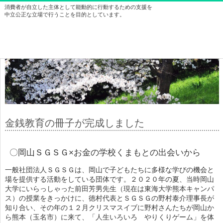
消費者が自立した主体として能動的に行動するための支援を
中立公正な立場で行うことを目的としています。
金銭教育の冊子が完成しました
〇岡山ＳＧＳＧ×お金の学校くまもとの出会いから
一般社団法人ＳＧＳＧ
は、岡山で子どもたちに多様な学びの機会と
場を提供する活動をしている団体です。２０２０年の夏、当時岡山
大学にいらっしゃった前田芳男先生（現在は東海大学熊本キャンパ
ス）の授業をきっかけに、徳村代表とＳＧＳＧの野村泰介理事長が
知り合い、その年の１２月クリスマスイブに野村さんたちが岡山か
ら熊本（玉名市）に来て、「人生いろいろ やりくりゲーム」を体