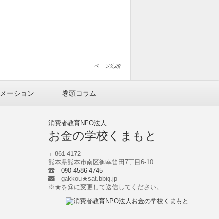
ページ先頭
メーション
巻頭コラム
消費者教育NPO法人
お金の学校くまもと
〒861-4172
熊本県熊本市南区御幸笛田7丁目6-10
090-4586-4745
gakkou★sat.bbiq.jp
※★を@に変更して送信してください。