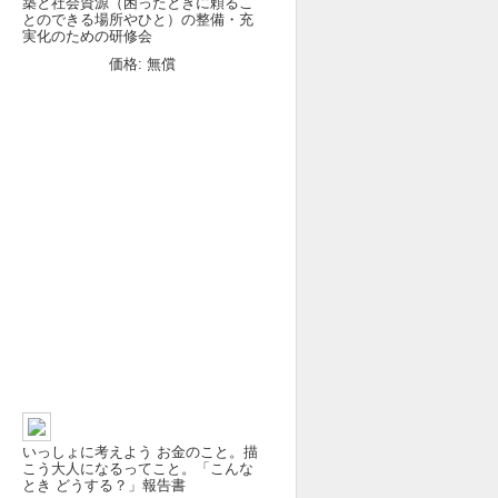
築と社会資源（困ったときに頼るこ
とのできる場所やひと）の整備・充
実化のための研修会
価格: 無償
いっしょに考えよう お金のこと。描
こう大人になるってこと。「こんな
とき どうする？」報告書