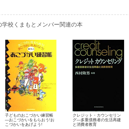
の学校くまもとメンバー関連の本
子どものおこづかい練習帳
クレジット・カウンセリン
―おこづかいをもらおう!お
グ―多重債務者の生活再建
こづかいをあげよう!
と消費者教育