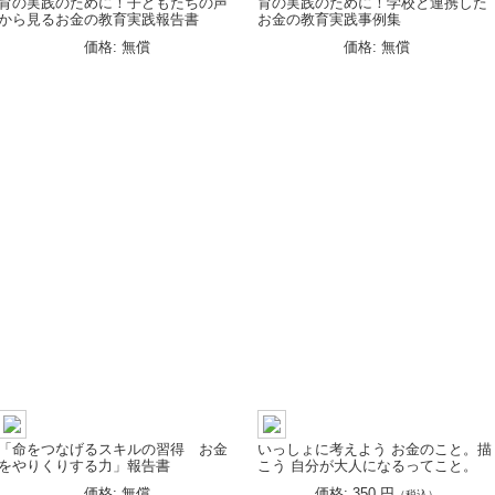
育の実践のために！子どもたちの声
育の実践のために！学校と連携した
から見るお金の教育実践報告書
お金の教育実践事例集
価格: 無償
価格: 無償
「命をつなげるスキルの習得 お金
いっしょに考えよう お金のこと。描
をやりくりする力」報告書
こう 自分が大人になるってこと。
価格: 無償
価格: 350 円
（税込）