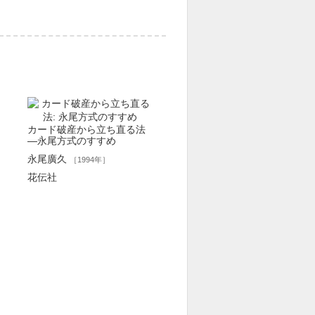
カード破産から立ち直る法
―永尾方式のすすめ
永尾廣久
［1994年］
花伝社