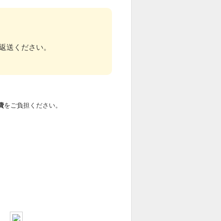
返送ください。
費
をご負担ください。
）