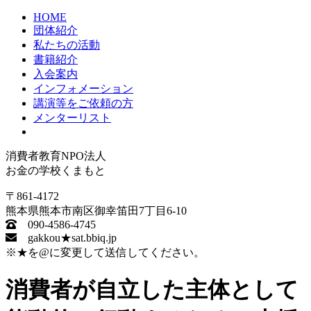
HOME
団体紹介
私たちの活動
書籍紹介
入会案内
インフォメーション
講演等をご依頼の方
メンターリスト
消費者教育NPO法人
お金の学校くまもと
〒861-4172
熊本県熊本市南区御幸笛田7丁目6-10
090-4586-4745
gakkou★sat.bbiq.jp
※★を@に変更して送信してください。
消費者が自立した主体として